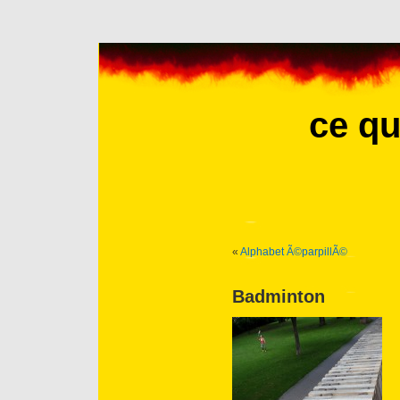
ce qu
«
Alphabet Ã©parpillÃ©
Badminton