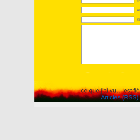
No
Ad
S
ce que j’ai vu… est f
Articles (RSS)