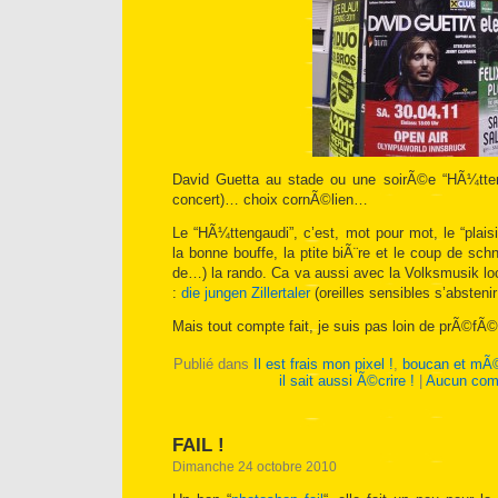
David Guetta au stade ou une soirÃ©e “HÃ¼tten
concert)… choix cornÃ©lien…
Le “HÃ¼ttengaudi”, c’est, mot pour mot, le “plaisir
la bonne bouffe, la ptite biÃ¨re et le coup de sc
de…) la rando. Ca va aussi avec la Volksmusik lo
:
die jungen Zillertaler
(oreilles sensibles s’absteni
Mais tout compte fait, je suis pas loin de prÃ©f
Publié dans
Il est frais mon pixel !
,
boucan et mÃ©
il sait aussi Ã©crire !
|
Aucun com
FAIL !
Dimanche 24 octobre 2010