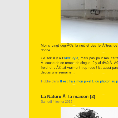
Moins vingt degrÃ©s la nuit et des fenÃªtres d
donne…
Ce soir il y a l’
Air&Style
, mais pas pour moi cett
Ã cause de ce temps de dingue. J’y ai dÃ©jÃ 
froid, et c’Ã©tait vraiment trop rude ! Et aussi pa
depuis une semaine…
Publié dans
Il est frais mon pixel !
,
du photon au p
La Nature Ã la maison (2)
Samedi 4 février 2012