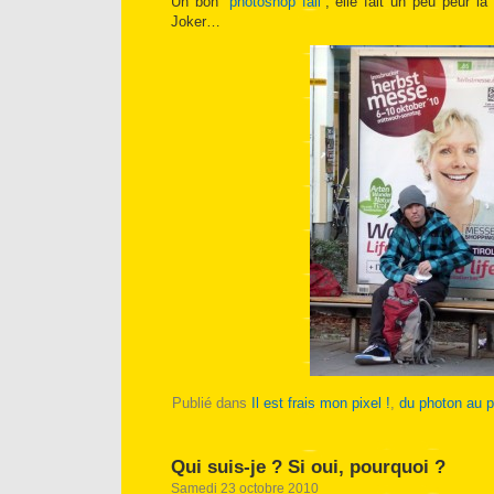
Un bon “
photoshop fail
“, elle fait un peu peur l
Joker…
Publié dans
Il est frais mon pixel !
,
du photon au p
Qui suis-je ? Si oui, pourquoi ?
Samedi 23 octobre 2010