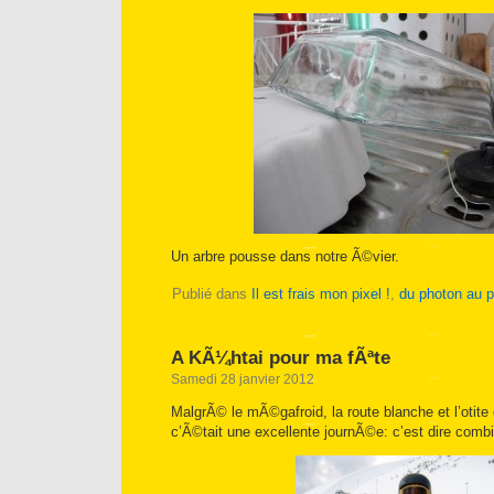
Un arbre pousse dans notre Ã©vier.
Publié dans
Il est frais mon pixel !
,
du photon au p
A KÃ¼htai pour ma fÃªte
Samedi 28 janvier 2012
MalgrÃ© le mÃ©gafroid, la route blanche et l’otit
c’Ã©tait une excellente journÃ©e: c’est dire combie