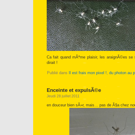
Ca fait quand mÃªme plaisir, les araignÃ©es se
dirait !
Publié dans
Il est frais mon pixel !
,
du photon au p
Enceinte et expulsÃ©e
Jeudi 28 juillet 2011
en douceur bien sÃ»r, mais… pas de Ã§a chez no