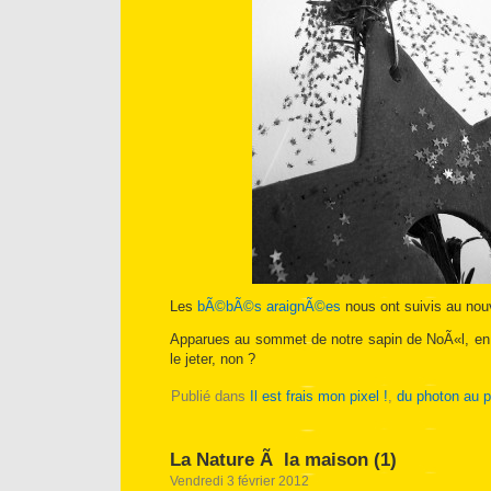
Les
bÃ©bÃ©s araignÃ©es
nous ont suivis au no
Apparues au sommet de notre sapin de NoÃ«l, en
le jeter, non ?
Publié dans
Il est frais mon pixel !
,
du photon au p
La Nature Ã la maison (1)
Vendredi 3 février 2012