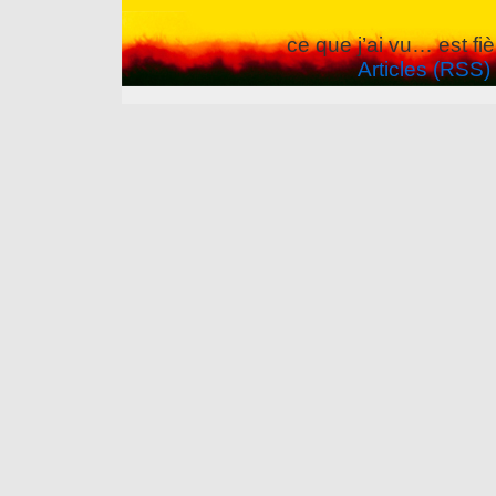
ce que j’ai vu… est f
Articles (RSS)