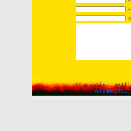
No
Ad
S
ce que j’ai vu… est f
Articles (RSS)