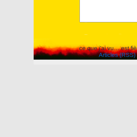
ce que j’ai vu… est f
Articles (RSS)