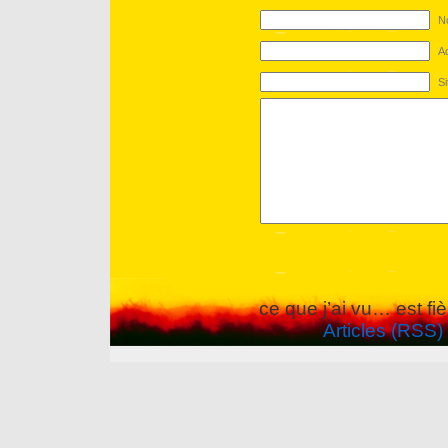
No
Ad
S
ce que j’ai vu… est f
Articles (RSS)