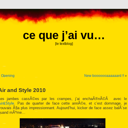
ce que j’ai vu…
[le textblog]
«
Opening
New booooooaaaaaard !!
»
Air and Style 2010
Les jambes cassÃ©es par les crampes, j’ai enchaÃ®nÃ©Â avec le
Air&Style
. Pas de quarter de face cette annÃ©e, et c’est dommage, je
rouvais Ã§a plus impressionnant. Aujourd’hui, kicker de face assez balÃ¨se
quand mÃªme…