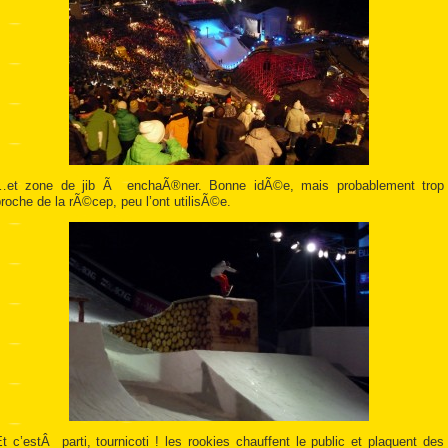
…et zone de jib Ã enchaÃ®ner. Bonne idÃ©e, mais probablement trop
roche de la rÃ©cep, peu l’ont utilisÃ©e.
t c’estÂ parti, tournicoti ! les rookies chauffent le public et plaquent des