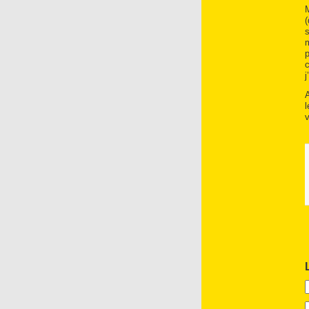
j
l
v