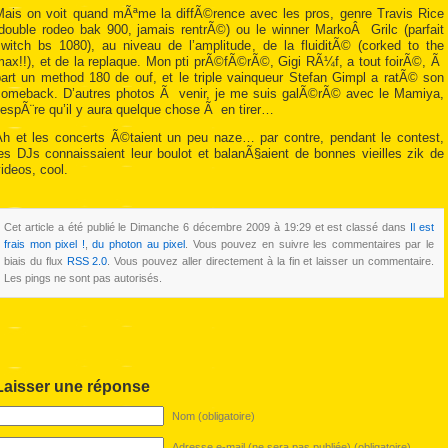
Mais on voit quand mÃªme la diffÃ©rence avec les pros, genre Travis Rice
(double rodeo bak 900, jamais rentrÃ©) ou le winner MarkoÂ Grilc (parfait
switch bs 1080), au niveau de l’amplitude, de la fluiditÃ© (corked to the
max!!), et de la replaque. Mon pti prÃ©fÃ©rÃ©, Gigi RÃ¼f, a tout foirÃ©, Ã
part un method 180 de ouf, et le triple vainqueur Stefan Gimpl a ratÃ© son
comeback. D’autres photos Ã venir, je me suis galÃ©rÃ© avec le Mamiya,
’espÃ¨re qu’il y aura quelque chose Ã en tirer…
Ah et les concerts Ã©taient un peu naze… par contre, pendant le contest,
es DJs connaissaient leur boulot et balanÃ§aient de bonnes vieilles zik de
ideos, cool.
Cet article a été publié le Dimanche 6 décembre 2009 à 19:29 et est classé dans
Il est
frais mon pixel !
,
du photon au pixel
. Vous pouvez en suivre les commentaires par le
biais du flux
RSS 2.0
. Vous pouvez aller directement à la fin et laisser un commentaire.
Les pings ne sont pas autorisés.
Laisser une réponse
Nom (obligatoire)
Adresse e-mail (ne sera pas publiée) (obligatoire)