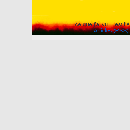
ce que j’ai vu… est f
Articles (RSS)