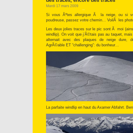
des traces, encore des traces
Mardi 17 mars 2009
Si vous Ãªtes allergique Ã la neige, ou si
poudreuse, passez votre chemin… VoilÃ les phot
Les deux jolies traces sur le pic sont Ã moi (ains
windlip). On voit que j’Ã©tais pas au taquet, mais
alternait avec des plaques de neige dure, do
AgrÃ©able ET “challenging”: du bonheur…
La parfaite windlip en haut du Axamer Abfahrt. Ben 