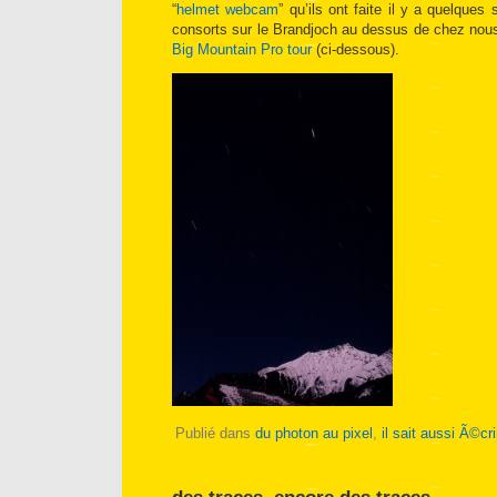
“
helmet webcam
” qu’ils ont faite il y a quelque
consorts sur le Brandjoch au dessus de chez nou
Big Mountain Pro tour
(ci-dessous).
Publié dans
du photon au pixel
,
il sait aussi Ã©cri