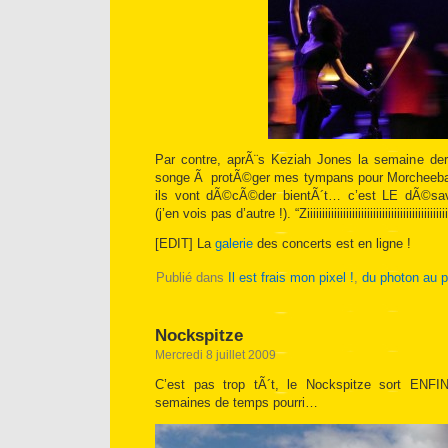
Par contre, aprÃ¨s Keziah Jones la semaine dern
songe Ã protÃ©ger mes tympans pour Morcheeba
ils vont dÃ©cÃ©der bientÃ´t… c’est LE dÃ©sav
(j’en vois pas d’autre !). “Ziiiiiiiiiiiiiiiiiiiiiiiiiiiiiiiiiiiiiiiiiiiiiii
[EDIT] La
galerie
des concerts est en ligne !
Publié dans
Il est frais mon pixel !
,
du photon au p
Nockspitze
Mercredi 8 juillet 2009
C’est pas trop tÃ´t, le Nockspitze sort ENF
semaines de temps pourri…