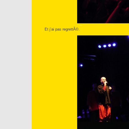
Et j’ai pas regrettÃ©.