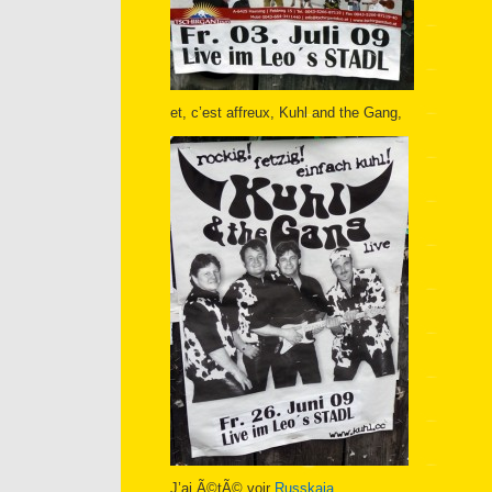
et, c’est affreux, Kuhl and the Gang,
J’ai Ã©tÃ© voir
Russkaja
.