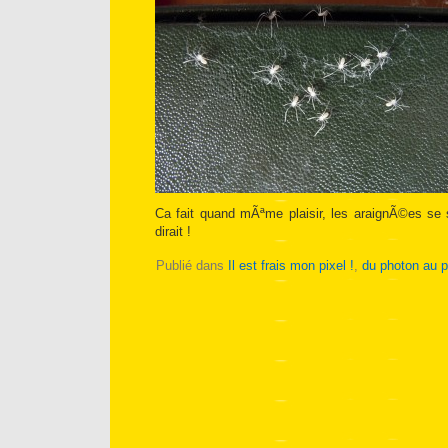
Ca fait quand mÃªme plaisir, les araignÃ©es se
dirait !
Publié dans
Il est frais mon pixel !
,
du photon au p