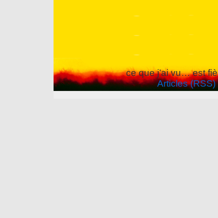
ce que j’ai vu… est f
Articles (RSS)